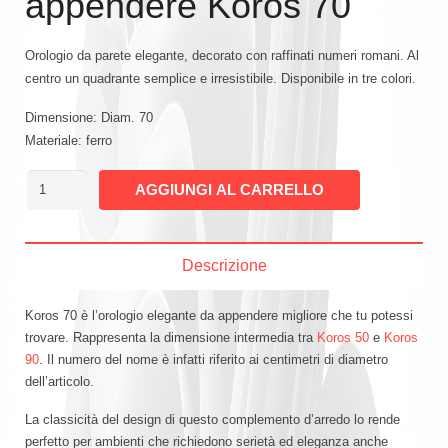
appendere Koros 70
Orologio da parete elegante, decorato con raffinati numeri romani. Al
centro un quadrante semplice e irresistibile. Disponibile in tre colori.
Dimensione: Diam. 70
Materiale: ferro
Orologio
AGGIUNGI AL CARRELLO
mod.
Koros
50
Descrizione
quantità
Koros 70 è l’orologio elegante da appendere migliore che tu potessi
trovare. Rappresenta la dimensione intermedia tra
Koros 50
e
Koros
90
. Il numero del nome è infatti riferito ai centimetri di diametro
dell’articolo.
La classicità del design di questo complemento d’arredo lo rende
perfetto per ambienti che richiedono serietà ed eleganza anche