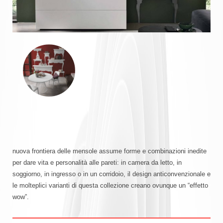
SERVIZI
Tavoli e Sedie
CONTATTI
Arredo Bagni
Oggettistica per la Casa: Dettagli di Stile per ogni Ambie
Mobili da giardino
nuova frontiera delle mensole assume forme e combinazioni inedite
per dare vita e personalità alle pareti: in camera da letto, in
soggiorno, in ingresso o in un corridoio, il design anticonvenzionale e
le molteplici varianti di questa collezione creano ovunque un “effetto
wow”.