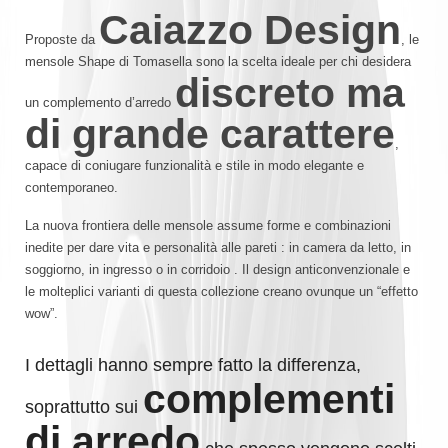
Caiazzo Design
Proposte da
, le
mensole Shape di Tomasella sono la scelta ideale per chi desidera
discreto ma
un complemento d’arredo
di grande carattere
,
capace di coniugare funzionalità e stile in modo elegante e
contemporaneo.
La nuova frontiera delle mensole assume forme e combinazioni
inedite per dare vita e personalità alle pareti : in camera da letto, in
soggiorno, in ingresso o in corridoio . Il design anticonvenzionale e
le molteplici varianti di questa collezione creano ovunque un “effetto
wow”.
I dettagli hanno sempre fatto la differenza,
complementi
soprattutto sui
di arredo