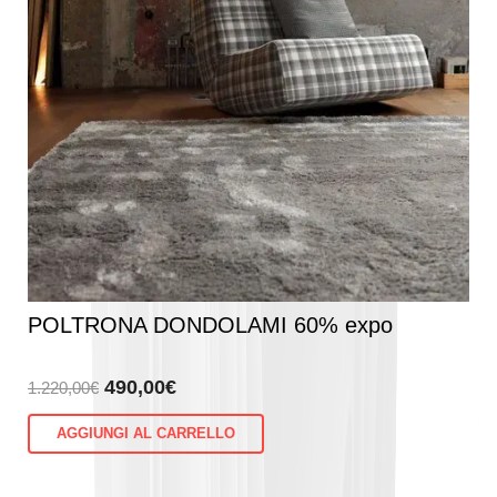
POLTRONA DONDOLAMI 60% expo
Il
Il
490,00
€
1.220,00
€
prezzo
prezzo
AGGIUNGI AL CARRELLO
originale
attuale
era:
è:
1.220,00€.
490,00€.