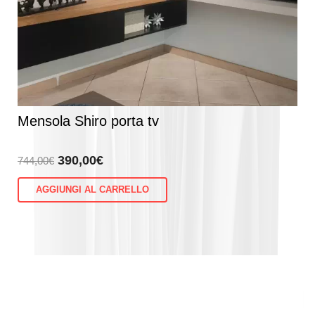
Mensola Shiro porta tv
Il
Il
390,00
€
744,00
€
prezzo
prezzo
AGGIUNGI AL CARRELLO
originale
attuale
era:
è:
744,00€.
390,00€.