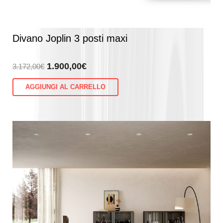
Divano Joplin 3 posti maxi
Il
Il
1.900,00
€
3.172,00
€
prezzo
prezzo
AGGIUNGI AL CARRELLO
originale
attuale
era:
è:
3.172,00€.
1.900,00€.