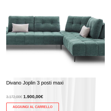
Divano Joplin 3 posti maxi
Il
Il
1.900,00
€
3.172,00
€
prezzo
prezzo
AGGIUNGI AL CARRELLO
originale
attuale