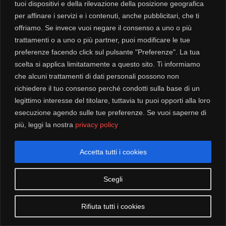
tuoi dispositivi e della rilevazione della posizione geografica
per affinare i servizi e i contenuti, anche pubblicitari, che ti
Il
Il
390,00
€
744,00
€
offriamo. Se invece vuoi negare il consenso a uno o più
prezzo
prezzo
trattamenti o a uno o più partner, puoi modificare le tue
AGGIUNGI AL CARRELLO
originale
attuale
preferenze facendo click sul pulsante "Preferenze". La tua
era:
è:
scelta si applica limitatamente a questo sito. Ti informiamo
744,00€.
390,00€.
che alcuni trattamenti di dati personali possono non
GUARDA TUTTI
richiedere il tuo consenso perché condotti sulla base di un
legittimo interesse del titolare, tuttavia tu puoi opporti alla loro
esecuzione agendo sulle tue preferenze. Se vuoi saperne di
più, leggi la nostra
privacy policy
Accetta tutti i cookies
Scegli
PRONTA
CONSEGNA
Rifiuta tutti i cookies