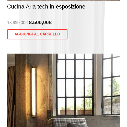
Cucina Aria tech in esposizione
Il
Il
8.500,00
€
18.990,00
€
prezzo
prezzo
AGGIUNGI AL CARRELLO
originale
attuale
era:
è:
18.990,00€.
8.500,00€.