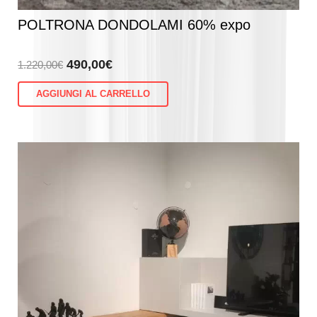
POLTRONA DONDOLAMI 60% expo
Il
Il
490,00
€
1.220,00
€
prezzo
prezzo
AGGIUNGI AL CARRELLO
originale
attuale
era:
è:
1.220,00€.
490,00€.