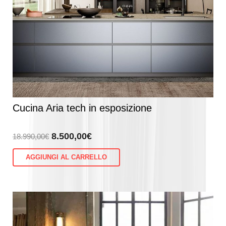
Cucina Aria tech in esposizione
Il
Il
8.500,00
€
18.990,00
€
prezzo
prezzo
AGGIUNGI AL CARRELLO
originale
attuale
era:
è:
18.990,00€.
8.500,00€.