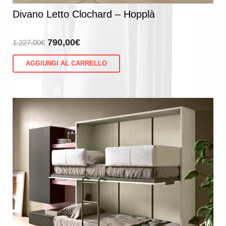
Divano Letto Clochard – Hopplà
Il
Il
790,00
€
1.227,00
€
prezzo
prezzo
AGGIUNGI AL CARRELLO
originale
attuale
era:
è:
1.227,00€.
790,00€.