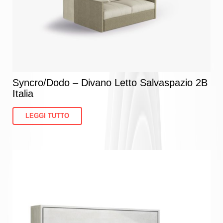
SERVIZI
Tavoli e Sedie
CONTATTI
Arredo Bagni
Oggettistica per la Casa: Dettagli di Stile per ogni Ambie
Syncro/Dodo – Divano Letto Salvaspazio 2B
Mobili da giardino
Italia
LEGGI TUTTO