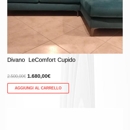
Divano LeComfort Cupido
Il
Il
1.680,00
€
2.500,00
€
prezzo
prezzo
AGGIUNGI AL CARRELLO
originale
attuale
era:
è:
2.500,00€.
1.680,00€.