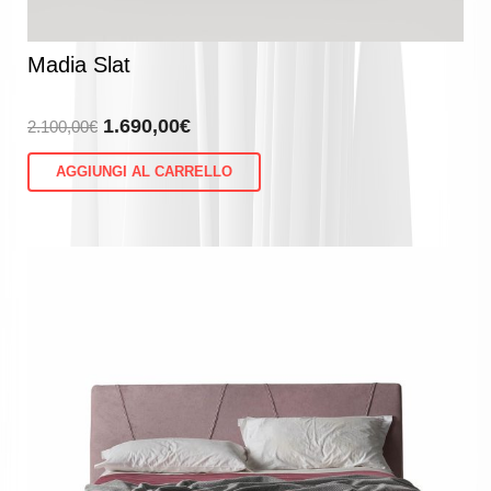
Madia Slat
Il
Il
1.690,00
€
2.100,00
€
prezzo
prezzo
AGGIUNGI AL CARRELLO
originale
attuale
era:
è:
2.100,00€.
1.690,00€.