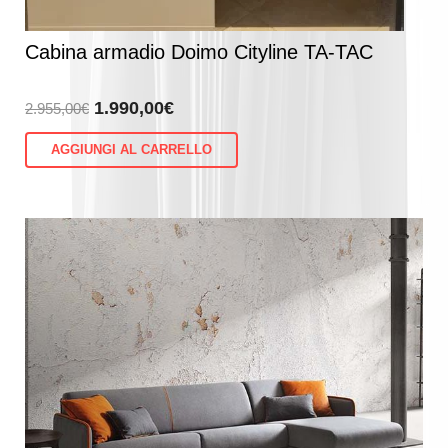
Cabina armadio Doimo Cityline TA-TAC
Il
Il
1.990,00
€
2.955,00
€
prezzo
prezzo
AGGIUNGI AL CARRELLO
originale
attuale
era:
è:
2.955,00€.
1.990,00€.