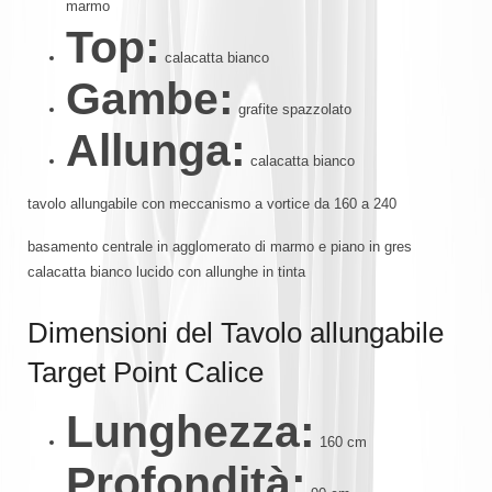
marmo
Top:
calacatta bianco
Gambe:
grafite spazzolato
Allunga:
calacatta bianco
tavolo allungabile con meccanismo a vortice da 160 a 240
basamento centrale in agglomerato di marmo e piano in gres
calacatta bianco lucido con allunghe in tinta
Dimensioni del Tavolo allungabile
Target Point Calice
Lunghezza:
160 cm
Profondità: