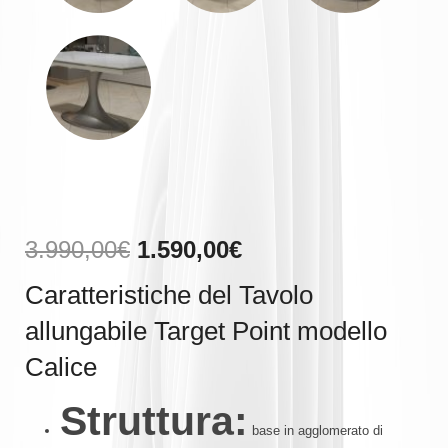
Il
Il
3.990,00
€
1.590,00
€
prezzo
prezzo
Caratteristiche del Tavolo
originale
attuale
era:
è:
allungabile Target Point modello
3.990,00€.
1.590,00€.
Calice
Struttura:
base in agglomerato di