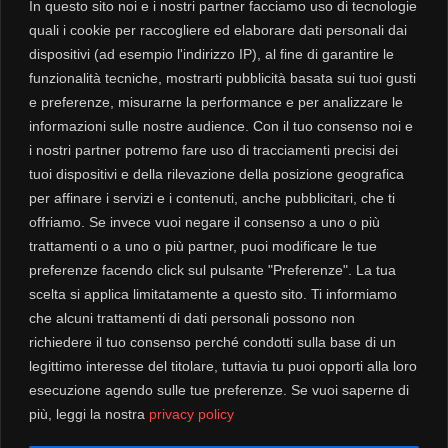
In questo sito noi e i nostri partner facciamo uso di tecnologie
quali i cookie per raccogliere ed elaborare dati personali dai
dispositivi (ad esempio l'indirizzo IP), al fine di garantire le
funzionalità tecniche, mostrarti pubblicità basata sui tuoi gusti
Contatti
Newsletter
e preferenze, misurarne la performance e per analizzare le
informazioni sulle nostre audience. Con il tuo consenso noi e
i nostri partner potremo fare uso di tracciamenti precisi dei
Privacy
tuoi dispositivi e della rilevazione della posizione geografica
Cookie
per affinare i servizi e i contenuti, anche pubblicitari, che ti
offriamo. Se invece vuoi negare il consenso a uno o più
trattamenti o a uno o più partner, puoi modificare le tue
Modalità di spedizione
preferenze facendo click sul pulsante "Preferenze". La tua
Resi e Rimborsi
scelta si applica limitatamente a questo sito. Ti informiamo
che alcuni trattamenti di dati personali possono non
richiedere il tuo consenso perché condotti sulla base di un
legittimo interesse del titolare, tuttavia tu puoi opporti alla loro
esecuzione agendo sulle tue preferenze. Se vuoi saperne di
più, leggi la nostra
privacy policy